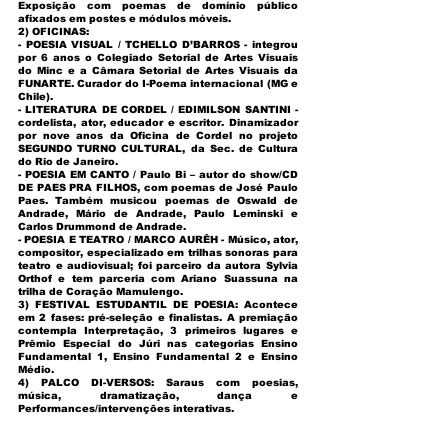
Exposição com poemas de domínio público
afixados em postes e módulos móveis.
2) OFICINAS:
- POESIA VISUAL / TCHELLO D’BARROS - integrou
por 6 anos o Colegiado Setorial de Artes Visuais
do Minc e a Câmara Setorial de Artes Visuais da
FUNARTE. Curador do I-Poema internacional (MG e
Chile).
- LITERATURA DE CORDEL / EDIMILSON SANTINI -
cordelista, ator, educador e escritor. Dinamizador
por nove anos da Oficina de Cordel no projeto
SEGUNDO TURNO CULTURAL, da Sec. de Cultura
do Rio de Janeiro.
- POESIA EM CANTO / Paulo Bi – autor do show/CD
DE PAES PRA FILHOS, com poemas de José Paulo
Paes. Também musicou poemas de Oswald de
Andrade, Mário de Andrade, Paulo Leminski e
Carlos Drummond de Andrade.
- POESIA E TEATRO / MARCO AURÊH - Músico, ator,
compositor, especializado em trilhas sonoras para
teatro e audiovisual; foi parceiro da autora Sylvia
Orthof e tem parceria com Ariano Suassuna na
trilha de Coração Mamulengo.
3) FESTIVAL ESTUDANTIL DE POESIA: Acontece
em 2 fases: pré-seleção e finalistas. A premiação
contempla Interpretação, 3 primeiros lugares e
Prêmio Especial do Júri nas categorias Ensino
Fundamental 1, Ensino Fundamental 2 e Ensino
Médio.
4) PALCO DI-VERSOS: Saraus com poesias,
música, dramatização, dança e
Performances/intervenções interativas.
___________________________________